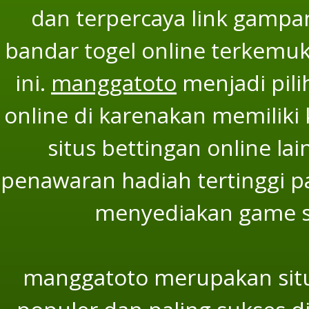
dan terpercaya link gampan
bandar togel online terkemuka
ini.
manggatoto
menjadi pili
online di karenakan memiliki 
situs bettingan online l
penawaran hadiah tertinggi p
menyediakan game slo
manggatoto merupakan situ