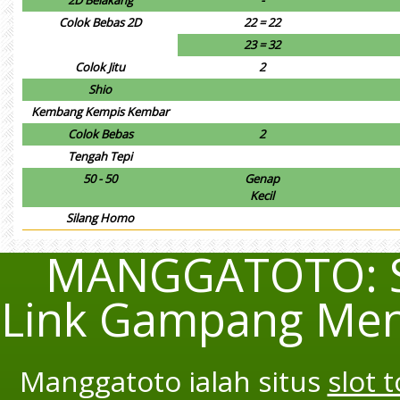
2D Belakang
-
Colok Bebas 2D
22 = 22
23 = 32
Colok Jitu
2
Shio
Kembang Kempis Kembar
Colok Bebas
2
Tengah Tepi
50 - 50
Genap
Kecil
Silang Homo
MANGGATOTO: Si
Link Gampang Men
Manggatoto ialah situs
slot 