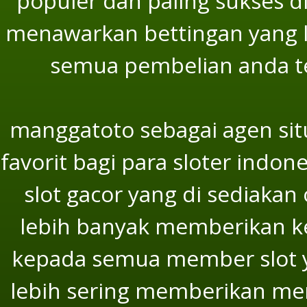
populer dan paling sukses d
menawarkan bettingan yang l
semua pembelian anda te
manggatoto sebagai agen si
favorit bagi para sloter indone
slot gacor yang di sediaka
lebih banyak memberikan 
kepada semua member slot y
lebih sering memberikan m