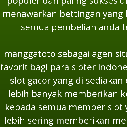
populer dan paling sukses d
menawarkan bettingan yang l
semua pembelian anda te
manggatoto sebagai agen si
favorit bagi para sloter indone
slot gacor yang di sediaka
lebih banyak memberikan 
kepada semua member slot y
lebih sering memberikan m