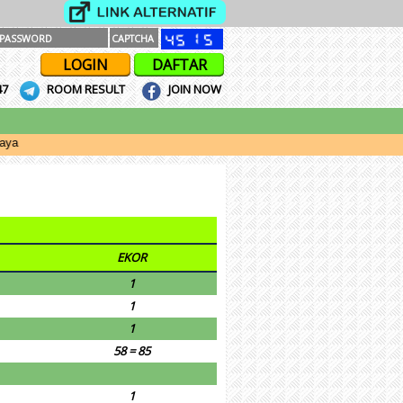
LOGIN
DAFTAR
47
ROOM RESULT
JOIN NOW
a
EKOR
1
1
1
58 = 85
1