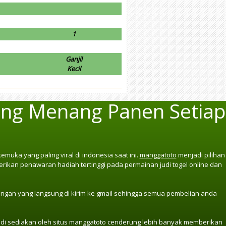
1
Ganjil
Kecil
ng Menang Panen Setiap
emuka yang paling viral di indonesia saat ini.
manggatoto
menjadi pilihan
berikan penawaran hadiah tertinggi pada permainan judi togel online dan
ingan yang langsung di kirim ke gmail sehingga semua pembelian anda
ang di sediakan oleh situs manggatoto cenderung lebih banyak memberikan