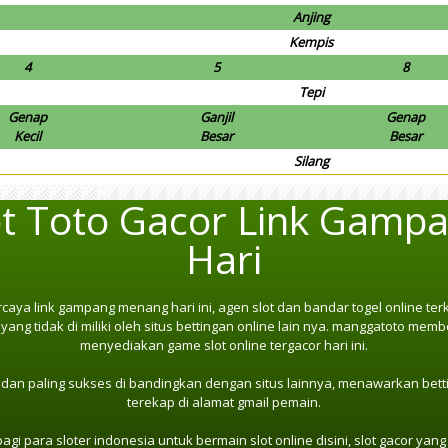
Anjing
Kempis
4
5
8
Tepi
Genap
Ganjil
Genap
Kecil
Besar
Besar
Silang
t Toto Gacor Link Gampa
Hari
rcaya link gampang menang hari ini, agen slot dan bandar togel online terk
yang tidak di miliki oleh situs bettingan online lain nya. manggatoto mem
menyediakan game slot online tergacor hari ini.
an paling sukses di bandingkan dengan situs lainnya, menawarkan bett
terekap di alamat gmail pemain.
agi para sloter indonesia untuk bermain slot online disini, slot gacor y