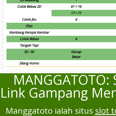
2D Belakang
-
Colok Bebas 2D
61 = 16
17 = 71
Colok Jitu
6
Shio
Kembang Kempis Kembar
Colok Bebas
6
Tengah Tepi
50 - 50
Genap
Besar
Silang Homo
MANGGATOTO: Si
Link Gampang Men
Manggatoto ialah situs
slot 