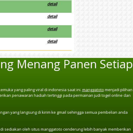
detail
detail
detail
detail
ng Menang Panen Setiap
emuka yang paling viral di indonesia saat ini.
manggatoto
menjadi pilihan
berikan penawaran hadiah tertinggi pada permainan judi togel online dan
ingan yang langsung di kirim ke gmail sehingga semua pembelian anda
ang di sediakan oleh situs manggatoto cenderung lebih banyak memberikan