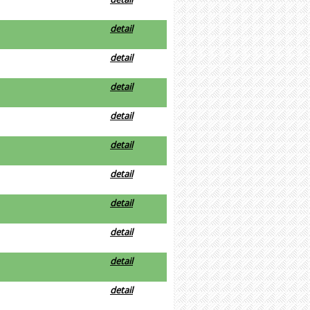
detail
detail
detail
detail
detail
detail
detail
detail
detail
detail