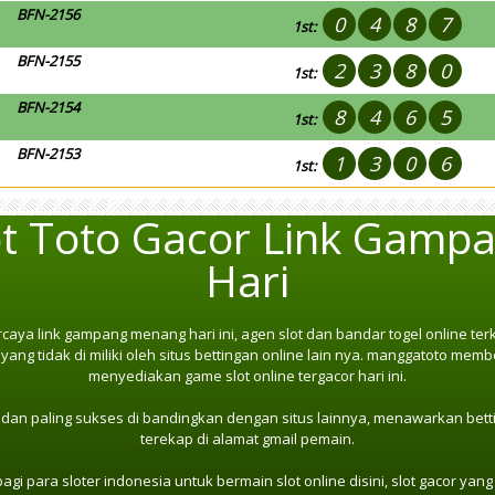
BFN-2156
0
4
8
7
1st:
BFN-2155
2
3
8
0
1st:
BFN-2154
8
4
6
5
1st:
BFN-2153
1
3
0
6
1st:
t Toto Gacor Link Gampa
Hari
rcaya link gampang menang hari ini, agen slot dan bandar togel online terk
yang tidak di miliki oleh situs bettingan online lain nya. manggatoto mem
menyediakan game slot online tergacor hari ini.
an paling sukses di bandingkan dengan situs lainnya, menawarkan bett
terekap di alamat gmail pemain.
agi para sloter indonesia untuk bermain slot online disini, slot gacor y