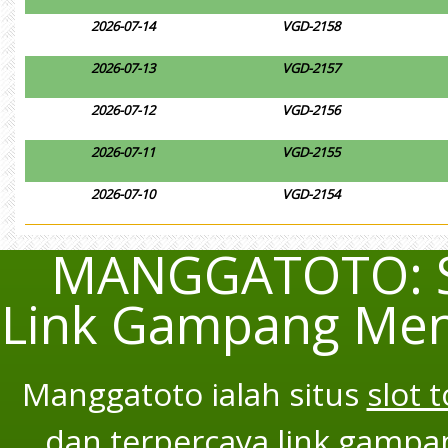
2026-07-14
VGD-2158
2026-07-13
VGD-2157
2026-07-12
VGD-2156
2026-07-11
VGD-2155
2026-07-10
VGD-2154
MANGGATOTO: Si
Link Gampang Men
Manggatoto ialah situs
slot 
dan terpercaya link gampan