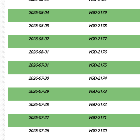
2026-08-04
VGD-2179
2026-08-03
VGD-2178
2026-08-02
VGD-2177
2026-08-01
VGD-2176
2026-07-31
VGD-2175
2026-07-30
VGD-2174
2026-07-29
VGD-2173
2026-07-28
VGD-2172
2026-07-27
VGD-2171
2026-07-26
VGD-2170