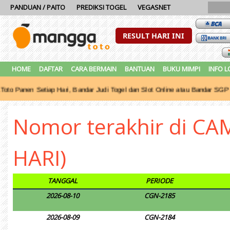
PANDUAN / PAITO
PREDIKSI TOGEL
VEGASNET
RESULT HARI INI
HOME
DAFTAR
CARA BERMAIN
BANTUAN
BUKU MIMPI
INFO 
nen Setiap Hari, Bandar Judi Togel dan Slot Online atau Bandar SGP Terp
Nomor terakhir di C
HARI)
TANGGAL
PERIODE
2026-08-10
CGN-2185
2026-08-09
CGN-2184