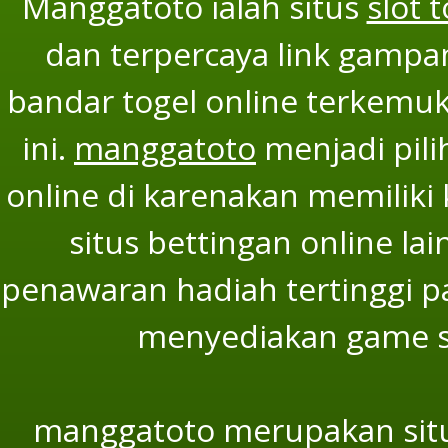
Manggatoto ialah situs
slot 
dan terpercaya link gampan
bandar togel online terkemuka
ini.
manggatoto
menjadi pili
online di karenakan memiliki 
situs bettingan online l
penawaran hadiah tertinggi p
menyediakan game slo
manggatoto merupakan situ