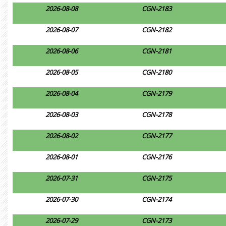
2026-08-08
CGN-2183
2026-08-07
CGN-2182
2026-08-06
CGN-2181
2026-08-05
CGN-2180
2026-08-04
CGN-2179
2026-08-03
CGN-2178
2026-08-02
CGN-2177
2026-08-01
CGN-2176
2026-07-31
CGN-2175
2026-07-30
CGN-2174
2026-07-29
CGN-2173