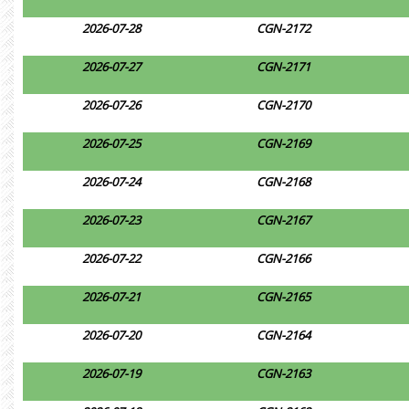
2026-07-28
CGN-2172
2026-07-27
CGN-2171
2026-07-26
CGN-2170
2026-07-25
CGN-2169
2026-07-24
CGN-2168
2026-07-23
CGN-2167
2026-07-22
CGN-2166
2026-07-21
CGN-2165
2026-07-20
CGN-2164
2026-07-19
CGN-2163