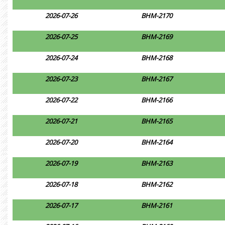
2026-07-26
BHM-2170
2026-07-25
BHM-2169
2026-07-24
BHM-2168
2026-07-23
BHM-2167
2026-07-22
BHM-2166
2026-07-21
BHM-2165
2026-07-20
BHM-2164
2026-07-19
BHM-2163
2026-07-18
BHM-2162
2026-07-17
BHM-2161