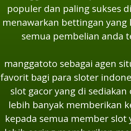
populer dan paling sukses d
menawarkan bettingan yang l
semua pembelian anda te
manggatoto sebagai agen si
favorit bagi para sloter indone
slot gacor yang di sediaka
lebih banyak memberikan 
kepada semua member slot y