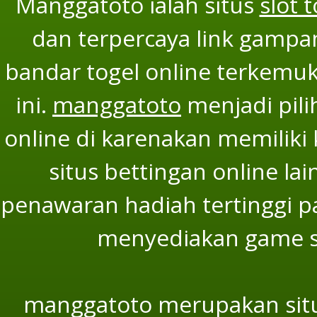
Manggatoto ialah situs
slot 
dan terpercaya link gampan
bandar togel online terkemuka
ini.
manggatoto
menjadi pili
online di karenakan memiliki 
situs bettingan online l
penawaran hadiah tertinggi p
menyediakan game slo
manggatoto merupakan situ