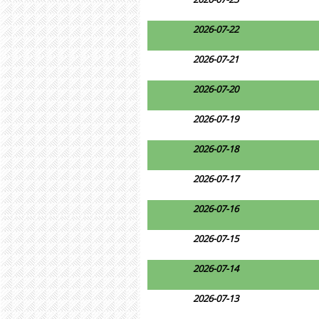
2026-07-22
2026-07-21
2026-07-20
2026-07-19
2026-07-18
2026-07-17
2026-07-16
2026-07-15
2026-07-14
2026-07-13