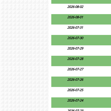
2026-08-02
2026-08-01
2026-07-31
2026-07-30
2026-07-29
2026-07-28
2026-07-27
2026-07-26
2026-07-25
2026-07-24
2026-07-23