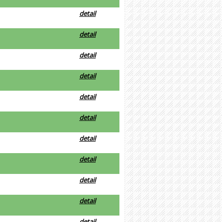
detail
detail
detail
detail
detail
detail
detail
detail
detail
detail
detail