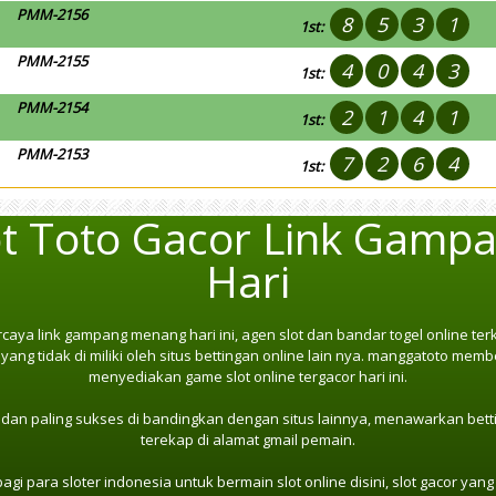
PMM-2156
8
5
3
1
1st:
PMM-2155
4
0
4
3
1st:
PMM-2154
2
1
4
1
1st:
PMM-2153
7
2
6
4
1st:
t Toto Gacor Link Gampa
Hari
rcaya link gampang menang hari ini, agen slot dan bandar togel online terk
yang tidak di miliki oleh situs bettingan online lain nya. manggatoto mem
menyediakan game slot online tergacor hari ini.
an paling sukses di bandingkan dengan situs lainnya, menawarkan bett
terekap di alamat gmail pemain.
agi para sloter indonesia untuk bermain slot online disini, slot gacor y