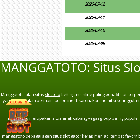
2026-07-12
2026-07-11
2026-07-10
2026-07-09
MANGGATOTO: Situs Slo
Manggatoto ialah situs
slot toto
bettingan online paling bonafit dan terpe
yang tepat dalam bermain judi online di karenakan memiliki keunggulan 
manggatoto merupakan situs anak cabang vegasgroup paling populer d
manggatoto sebagai agen situs
slot gacor
kerap menjadi tempat favorit b