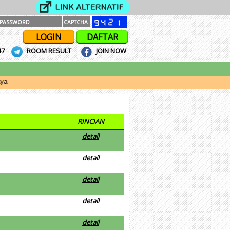
LOGIN
DAFTAR
47
ROOM RESULT
JOIN NOW
RINCIAN
detail
detail
detail
detail
detail