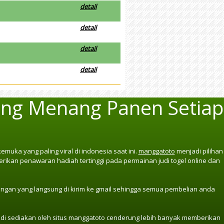
detail
detail
detail
detail
ng Menang Panen Setiap
emuka yang paling viral di indonesia saat ini.
manggatoto
menjadi pilihan
berikan penawaran hadiah tertinggi pada permainan judi togel online dan
ingan yang langsung di kirim ke gmail sehingga semua pembelian anda
ang di sediakan oleh situs manggatoto cenderung lebih banyak memberikan