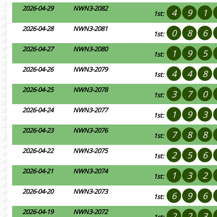
2026-04-29
NWN3-2082
4
9
1
1st:
2026-04-28
NWN3-2081
0
8
6
1st:
2026-04-27
NWN3-2080
1
9
5
1st:
2026-04-26
NWN3-2079
4
4
8
1st:
2026-04-25
NWN3-2078
3
7
0
1st:
2026-04-24
NWN3-2077
1
9
3
1st:
2026-04-23
NWN3-2076
7
8
8
1st:
2026-04-22
NWN3-2075
2
5
6
1st:
2026-04-21
NWN3-2074
1
3
2
1st:
2026-04-20
NWN3-2073
6
9
6
1st:
2026-04-19
NWN3-2072
2
2
3