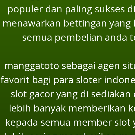
populer dan paling sukses d
menawarkan bettingan yang l
semua pembelian anda te
manggatoto sebagai agen si
favorit bagi para sloter indone
slot gacor yang di sediaka
lebih banyak memberikan 
kepada semua member slot y