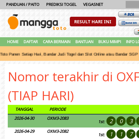
PANDUAN / PAITO
PREDIKSI TOGEL
VEGASNET
RESULT HARI INI
HOME
DAFTAR
CARA BERMAIN
BANTUAN
BUKU MIMPI
INFO 
en Setiap Hari, Bandar Judi Togel dan Slot Online atau Bandar SGP Terp
Nomor terakhir di O
(TIAP HARI)
TANGGAL
PERIODE
2026-04-30
OXM3-2083
2
0
3
1st:
2026-04-29
OXM3-2082
1
1
7
1st: