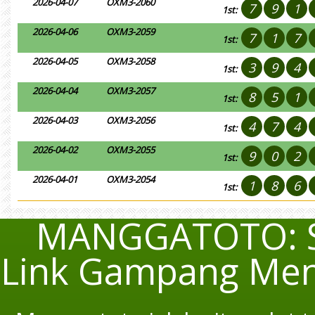
2026-04-07
OXM3-2060
7
9
1
1st:
2026-04-06
OXM3-2059
7
1
7
1st:
2026-04-05
OXM3-2058
3
9
4
1st:
2026-04-04
OXM3-2057
8
5
1
1st:
2026-04-03
OXM3-2056
4
7
4
1st:
2026-04-02
OXM3-2055
9
0
2
1st:
2026-04-01
OXM3-2054
1
8
6
1st:
MANGGATOTO: Si
Link Gampang Men