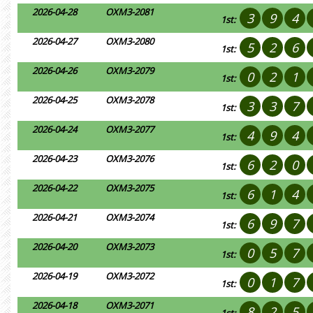
2026-04-28
OXM3-2081
3
9
4
1st:
2026-04-27
OXM3-2080
5
2
6
1st:
2026-04-26
OXM3-2079
0
2
1
1st:
2026-04-25
OXM3-2078
3
3
7
1st:
2026-04-24
OXM3-2077
4
9
4
1st:
2026-04-23
OXM3-2076
6
2
0
1st:
2026-04-22
OXM3-2075
6
1
4
1st:
2026-04-21
OXM3-2074
6
9
7
1st:
2026-04-20
OXM3-2073
0
5
7
1st:
2026-04-19
OXM3-2072
0
1
7
1st:
2026-04-18
OXM3-2071
8
2
5