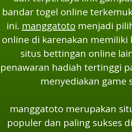
bandar togel online terkemuka
ini.
manggatoto
menjadi pili
online di karenakan memiliki 
situs bettingan online l
penawaran hadiah tertinggi p
menyediakan game slo
manggatoto merupakan situ
populer dan paling sukses d