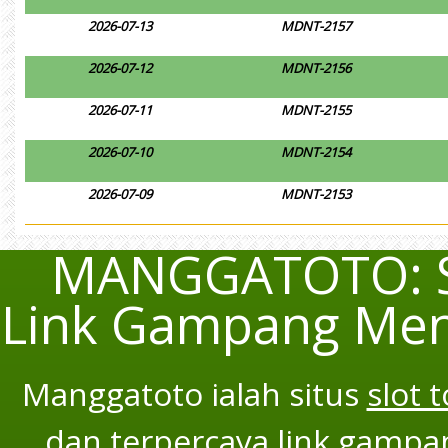
2026-07-13
MDNT-2157
2026-07-12
MDNT-2156
2026-07-11
MDNT-2155
2026-07-10
MDNT-2154
2026-07-09
MDNT-2153
MANGGATOTO: Si
Link Gampang Men
Manggatoto ialah situs
slot 
dan terpercaya link gampan