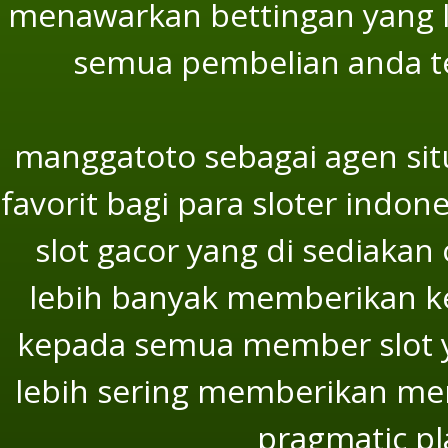
menawarkan bettingan yang l
semua pembelian anda te
manggatoto sebagai agen si
favorit bagi para sloter indone
slot gacor yang di sediaka
lebih banyak memberikan 
kepada semua member slot y
lebih sering memberikan m
pragmatic p