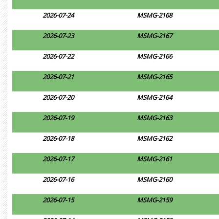
2026-07-24
MSMG-2168
2026-07-23
MSMG-2167
2026-07-22
MSMG-2166
2026-07-21
MSMG-2165
2026-07-20
MSMG-2164
2026-07-19
MSMG-2163
2026-07-18
MSMG-2162
2026-07-17
MSMG-2161
2026-07-16
MSMG-2160
2026-07-15
MSMG-2159