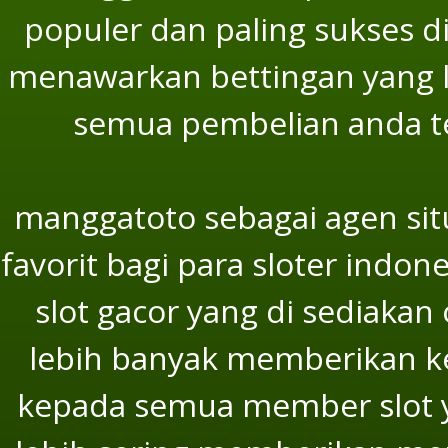
populer dan paling sukses d
menawarkan bettingan yang l
semua pembelian anda te
manggatoto sebagai agen si
favorit bagi para sloter indone
slot gacor yang di sediaka
lebih banyak memberikan 
kepada semua member slot y