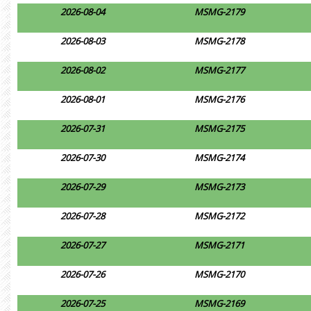
2026-08-04
MSMG-2179
2026-08-03
MSMG-2178
2026-08-02
MSMG-2177
2026-08-01
MSMG-2176
2026-07-31
MSMG-2175
2026-07-30
MSMG-2174
2026-07-29
MSMG-2173
2026-07-28
MSMG-2172
2026-07-27
MSMG-2171
2026-07-26
MSMG-2170
2026-07-25
MSMG-2169