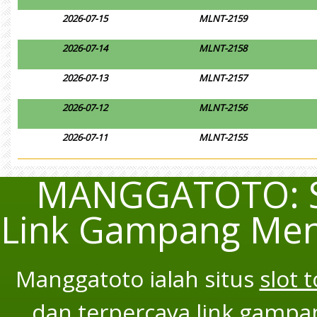
2026-07-15
MLNT-2159
2026-07-14
MLNT-2158
2026-07-13
MLNT-2157
2026-07-12
MLNT-2156
2026-07-11
MLNT-2155
MANGGATOTO: Si
Link Gampang Men
Manggatoto ialah situs
slot 
dan terpercaya link gampan