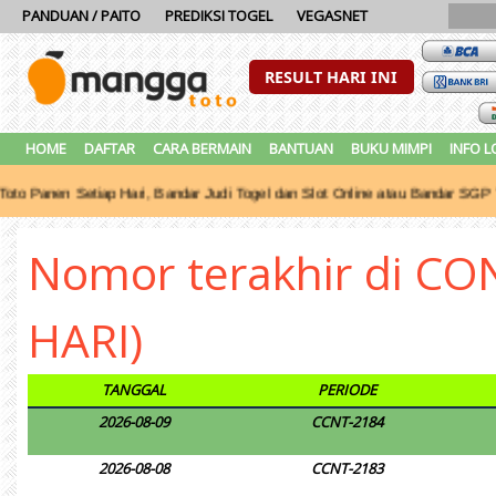
PANDUAN / PAITO
PREDIKSI TOGEL
VEGASNET
RESULT HARI INI
HOME
DAFTAR
CARA BERMAIN
BANTUAN
BUKU MIMPI
INFO 
nen Setiap Hari, Bandar Judi Togel dan Slot Online atau Bandar SGP Terp
Nomor terakhir di C
HARI)
TANGGAL
PERIODE
2026-08-09
CCNT-2184
2026-08-08
CCNT-2183