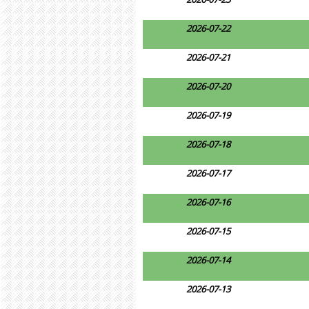
2026-07-22
2026-07-21
2026-07-20
2026-07-19
2026-07-18
2026-07-17
2026-07-16
2026-07-15
2026-07-14
2026-07-13