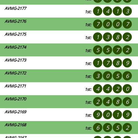
AVMG-2177
1
4
1
3
1st:
AVMG-2176
7
0
0
7
1st:
AVMG-2175
1
3
8
2
1st:
AVMG-2174
5
5
7
2
1st:
AVMG-2173
1
7
8
9
1st:
AVMG-2172
3
0
5
6
1st:
AVMG-2171
4
4
2
0
1st:
AVMG-2170
2
4
8
6
1st:
AVMG-2169
9
0
1
9
1st:
AVMG-2168
6
5
5
2
1st:
AVMG-2167