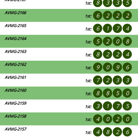
8
3
3
5
1st:
AVMG-2166
6
2
2
2
1st:
AVMG-2165
6
1
7
4
1st:
AVMG-2164
5
2
0
8
1st:
AVMG-2163
8
2
2
4
1st:
AVMG-2162
9
0
9
6
1st:
AVMG-2161
7
2
3
3
1st:
AVMG-2160
8
8
5
0
1st:
AVMG-2159
3
1
7
5
1st:
AVMG-2158
4
0
2
0
1st:
AVMG-2157
4
8
2
6
1st: