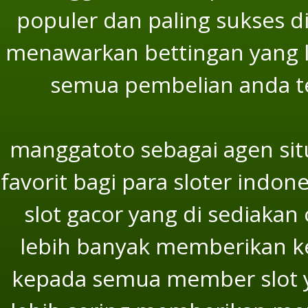
populer dan paling sukses d
menawarkan bettingan yang l
semua pembelian anda te
manggatoto sebagai agen si
favorit bagi para sloter indone
slot gacor yang di sediaka
lebih banyak memberikan 
kepada semua member slot y