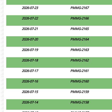
2026-07-23
PMMG-2167
2026-07-22
PMMG-2166
2026-07-21
PMMG-2165
2026-07-20
PMMG-2164
2026-07-19
PMMG-2163
2026-07-18
PMMG-2162
2026-07-17
PMMG-2161
2026-07-16
PMMG-2160
2026-07-15
PMMG-2159
2026-07-14
PMMG-2158