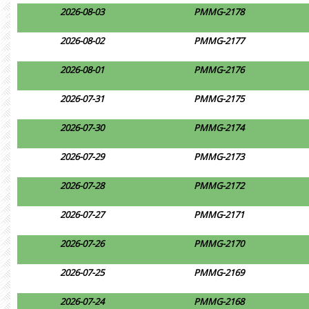
2026-08-03
PMMG-2178
2026-08-02
PMMG-2177
2026-08-01
PMMG-2176
2026-07-31
PMMG-2175
2026-07-30
PMMG-2174
2026-07-29
PMMG-2173
2026-07-28
PMMG-2172
2026-07-27
PMMG-2171
2026-07-26
PMMG-2170
2026-07-25
PMMG-2169
2026-07-24
PMMG-2168