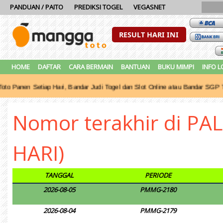
PANDUAN / PAITO
PREDIKSI TOGEL
VEGASNET
RESULT HARI INI
HOME
DAFTAR
CARA BERMAIN
BANTUAN
BUKU MIMPI
INFO 
en Setiap Hari, Bandar Judi Togel dan Slot Online atau Bandar SGP Terpe
Nomor terakhir di P
HARI)
TANGGAL
PERIODE
2026-08-05
PMMG-2180
2026-08-04
PMMG-2179