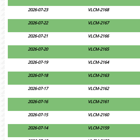
2026-07-23
VLCM-2168
2026-07-22
VLCM-2167
2026-07-21
VLCM-2166
2026-07-20
VLCM-2165
2026-07-19
VLCM-2164
2026-07-18
VLCM-2163
2026-07-17
VLCM-2162
2026-07-16
VLCM-2161
2026-07-15
VLCM-2160
2026-07-14
VLCM-2159