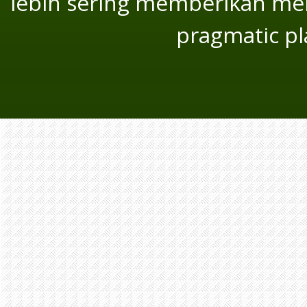
lebih sering memberikan m
pragmatic p