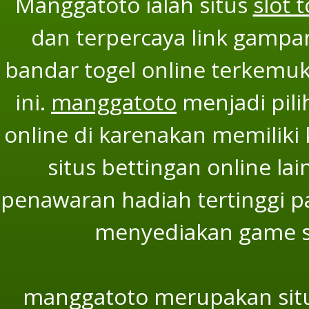
Manggatoto ialah situs
slot 
dan terpercaya link gampan
bandar togel online terkemuka
ini.
manggatoto
menjadi pili
online di karenakan memiliki 
situs bettingan online l
penawaran hadiah tertinggi p
menyediakan game slo
manggatoto merupakan situ