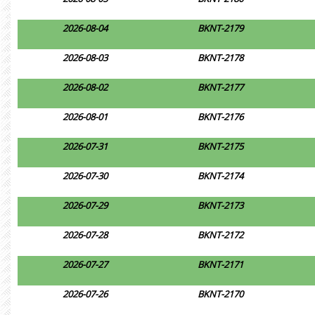
2026-08-04
BKNT-2179
2026-08-03
BKNT-2178
2026-08-02
BKNT-2177
2026-08-01
BKNT-2176
2026-07-31
BKNT-2175
2026-07-30
BKNT-2174
2026-07-29
BKNT-2173
2026-07-28
BKNT-2172
2026-07-27
BKNT-2171
2026-07-26
BKNT-2170