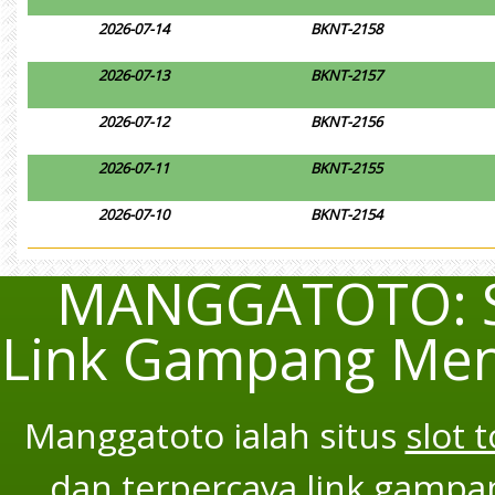
2026-07-14
BKNT-2158
2026-07-13
BKNT-2157
2026-07-12
BKNT-2156
2026-07-11
BKNT-2155
2026-07-10
BKNT-2154
MANGGATOTO: Si
Link Gampang Men
Manggatoto ialah situs
slot 
dan terpercaya link gampan