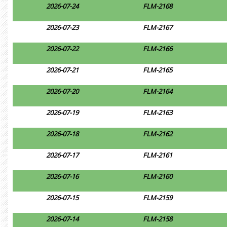
2026-07-24
FLM-2168
2026-07-23
FLM-2167
2026-07-22
FLM-2166
2026-07-21
FLM-2165
2026-07-20
FLM-2164
2026-07-19
FLM-2163
2026-07-18
FLM-2162
2026-07-17
FLM-2161
2026-07-16
FLM-2160
2026-07-15
FLM-2159
2026-07-14
FLM-2158