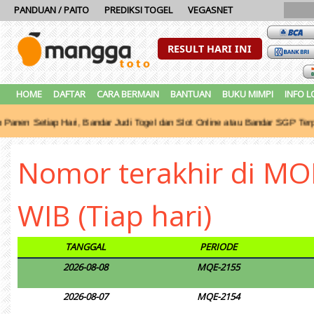
PANDUAN / PAITO
PREDIKSI TOGEL
VEGASNET
RESULT HARI INI
HOME
DAFTAR
CARA BERMAIN
BANTUAN
BUKU MIMPI
INFO 
Setiap Hari, Bandar Judi Togel dan Slot Online atau Bandar SGP Terperca
Nomor terakhir di 
WIB (Tiap hari)
TANGGAL
PERIODE
2026-08-08
MQE-2155
2026-08-07
MQE-2154