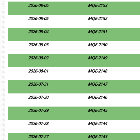
2026-08-06
MQE-2153
2026-08-05
MQE-2152
2026-08-04
MQE-2151
2026-08-03
MQE-2150
2026-08-02
MQE-2149
2026-08-01
MQE-2148
2026-07-31
MQE-2147
2026-07-30
MQE-2146
2026-07-29
MQE-2145
2026-07-28
MQE-2144
2026-07-27
MQE-2143