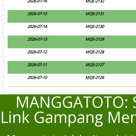
2026-07-16
MQE-2132
2026-07-15
MQE-2131
2026-07-14
MQE-2130
2026-07-13
MQE-2129
2026-07-12
MQE-2128
2026-07-11
MQE-2127
2026-07-10
MQE-2126
MANGGATOTO: Si
Link Gampang Men